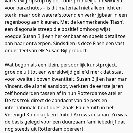
van stevig ripstop nylon – oorspronkelijk ontwikkeld 
voor parachutes – is dit materiaal niet alleen licht en 
sterk, maar ook waterafstotend en verkrijgbaar in een 
regenboog aan kleuren. Met de kenmerkende ‘Flash’, 
een diagonale streep die positief omhoog wijst, 
voegde Susan Bijl een herkenbaar en speels detail toe 
aan haar ontwerpen. Sindsdien is deze Flash een vast 
onderdeel van elk Susan Bijl product.
Wat begon als een klein, persoonlijk kunstproject, 
groeide uit tot een wereldwijd geliefd merk dat staat 
voor kwaliteit boven kwantiteit. Susan Bijl en haar man 
Vincent, die al snel aansloot, werkten de eerste jaren 
zelf honderden tassen af in hun Rotterdamse atelier. 
De tas trok direct de aandacht van de pers en 
internationale boutiques, zoals Paul Smith in het 
Verenigd Koninkrijk en United Arrows in Japan. Zo was 
de basis gelegd voor een duurzaam familiebedrijf dat 
nog steeds uit Rotterdam opereert.