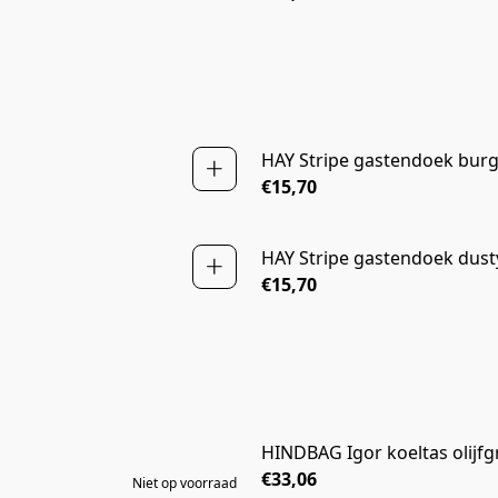
HAY Stripe gastendoek bur
NIEUW
€15,70
HAY Stripe gastendoek dust
NIEUW
€15,70
HINDBAG Igor koeltas olijf
NIEUW
€33,06
Niet op voorraad