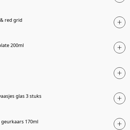
 & red grid
late 200ml
sjes glas 3 stuks
 geurkaars 170ml