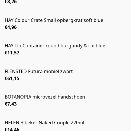
€8,26
HAY Colour Crate Small opbergkrat soft blue
€4,96
HAY Tin Container round burgundy & ice blue
€11,57
FLENSTED Futura mobiel zwart
€61,15
BOTANOPIA microvezel handschoen
€7,43
HELEN B beker Naked Couple 220ml
€14,46