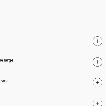
NIEUW
e large
 small